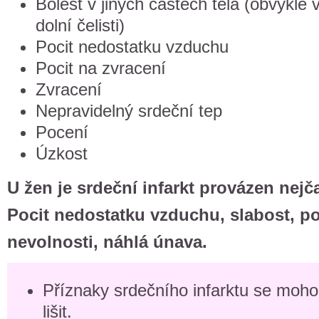
Bolest v jiných částech těla (obvykle 
dolní čelisti)
Pocit nedostatku vzduchu
Pocit na zvracení
Zvracení
Nepravidelný srdeční tep
Pocení
Úzkost
U žen je srdeční infarkt provázen nejča
Pocit nedostatku vzduchu, slabost, po
nevolnosti, náhlá únava.
Příznaky srdečního infarktu se moho
lišit.