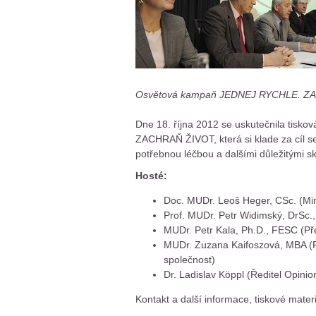
Osvětová kampaň JEDNEJ RYCHLE. ZACH
Dne 18. října 2012 se uskutečnila tis
ZACHRAŇ ŽIVOT, která si klade za cíl se
potřebnou léčbou a dalšími důležitými s
Hosté:
Doc. MUDr. Leoš Heger, CSc. (Mini
Prof. MUDr. Petr Widimský, DrSc.,
MUDr. Petr Kala, Ph.D., FESC (Před
MUDr. Zuzana Kaifoszová, MBA (Pro
společnost)
Dr. Ladislav Köppl (Ředitel Opini
Kontakt a další informace, tiskové mater