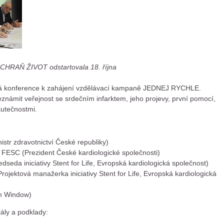
RAŇ ŽIVOT odstartovala 18. října
ková konference k zahájení vzdělávací kampaně JEDNEJ RYCHLE.
známit veřejnost se srdečním infarktem, jeho projevy, první pomocí,
kutečnostmi.
str zdravotnictví České republiky)
 FESC (Prezident České kardiologické společnosti)
seda iniciativy Stent for Life, Evropská kardiologická společnost)
jektová manažerka iniciativy Stent for Life, Evropská kardiologická
on Window)
iály a podklady: