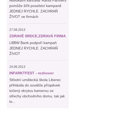
Advokátní kancelář Randl Partners
pomůže šířit poselství kampaně
JEDNEJ RYCHLE. ZACHRAŇ
ŽIVOT ve firmách
27.08.2013
ZDRAVÉ SRDCE.ZDRAVÁ FIRMA
LBBW Bank podpoří kampaň
JEDNEJ RYCHLE. ZACHRAŇ
ŽIVOT
24.06.2013
INFARKTFEST - rozhovor
Střední umělecká škola Liberec
přihlásila do soutěže příspěvek
točený skrytou kamerou ze
střechy obchodního domu, tak jak
to...