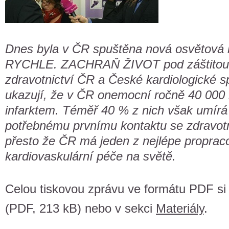
Dnes byla v ČR spuštěna nová osvětov
RYCHLE. ZACHRAŇ ŽIVOT pod záštitou 
zdravotnictví ČR a České kardiologické sp
ukazují, že v ČR onemocní ročně 40 000 
infarktem. Téměř 40 % z nich však umírá 
potřebnému prvnímu kontaktu se zdravot
přesto že ČR má jeden z nejlépe propra
kardiovaskulární péče na světě.
Celou tiskovou zprávu ve formátu PDF s
(PDF, 213 kB) nebo v sekci
Materiály
.