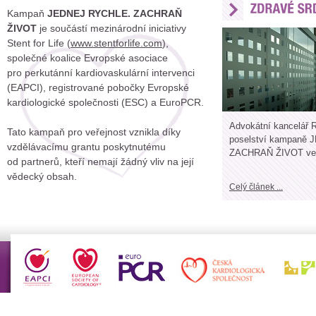
Kampaň
JEDNEJ RYCHLE. ZACHRAŇ
ŽIVOT
je součástí mezinárodní iniciativy
Stent for Life (
www.stentforlife.com
),
společné koalice Evropské asociace
pro perkutánní kardiovaskulární intervenci
(EAPCI), registrované pobočky Evropské
kardiologické společnosti (ESC) a EuroPCR.
Advokátní kancelář R
Tato kampaň pro veřejnost vznikla díky
poselství kampaně
vzdělávacímu grantu poskytnutému
ZACHRAŇ ŽIVOT ve 
od partnerů, kteří nemají žádný vliv na její
vědecký obsah.
Celý článek ...